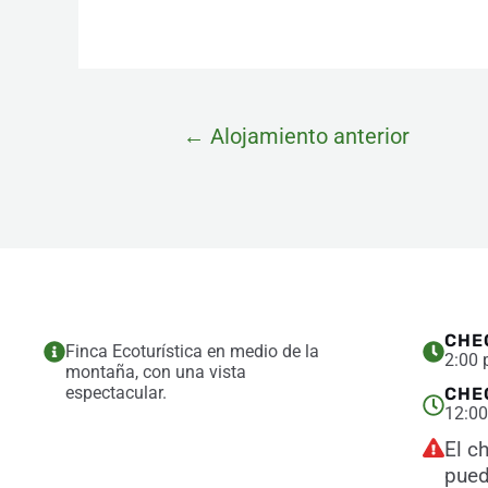
←
Alojamiento anterior
CHE
Finca Ecoturística en medio de la
2:00 
montaña, con una vista
espectacular.
CHE
12:00
El c
pued