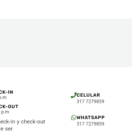
CK-IN
CELULAR
p.m
317 7279859
CK-OUT
 p.m
WHATSAPP
heck-in y check-out
317 7279859
e ser